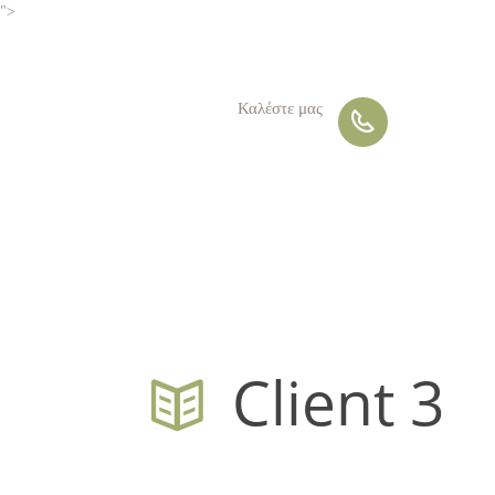
">
Καλέστε μας
Client 3