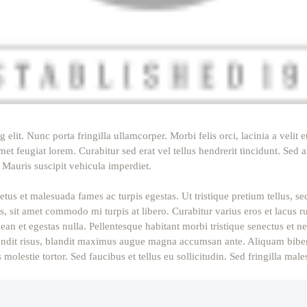
 elit. Nunc porta fringilla ullamcorper. Morbi felis orci, lacinia a veli
et feugiat lorem. Curabitur sed erat vel tellus hendrerit tincidunt. Sed ar
. Mauris suscipit vehicula imperdiet.
netus et malesuada fames ac turpis egestas. Ut tristique pretium tellus,
ris, sit amet commodo mi turpis at libero. Curabitur varius eros et lacus
an et egestas nulla. Pellentesque habitant morbi tristique senectus et n
t blandit risus, blandit maximus augue magna accumsan ante. Aliquam bib
lestie tortor. Sed faucibus et tellus eu sollicitudin. Sed fringilla male