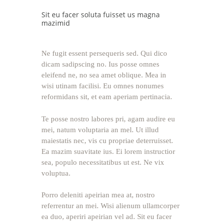
Sit eu facer soluta fuisset us magna
mazimid
Ne fugit essent persequeris sed. Qui dico
dicam sadipscing no. Ius posse omnes
eleifend ne, no sea amet oblique. Mea in
wisi utinam facilisi. Eu omnes nonumes
reformidans sit, et eam aperiam pertinacia.
Te posse nostro labores pri, agam audire eu
mei, natum voluptaria an mel. Ut illud
maiestatis nec, vis cu propriae deterruisset.
Ea mazim suavitate ius. Ei lorem instructior
sea, populo necessitatibus ut est. Ne vix
voluptua.
Porro deleniti apeirian mea at, nostro
referrentur an mei. Wisi alienum ullamcorper
ea duo, aperiri apeirian vel ad. Sit eu facer