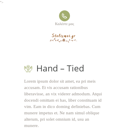
">
Καλέστε μας
Hand – Tied
Lorem ipsum dolor sit amet, ea pri meis
accusam. Et vis accusam rationibus
liberavisse, an vix viderer admodum. Atqui
docendi omittam ei has, liber constituam id
vim. Eam in dico doming definiebas. Cum
munere impetus et. Ne nam simul oblique
alterum, pri solet omnium id, usu an
munere.